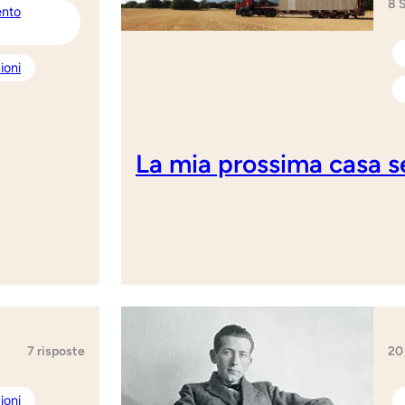
8 
ento
ioni
La mia prossima casa s
20
7 risposte
ioni