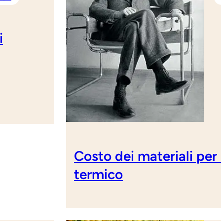
i
Costo dei materiali per
termico