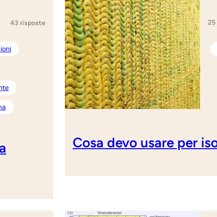
25
43 risposte
ioni
nte
na
Cosa devo usare per iso
la