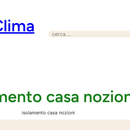
Clima
S
e
a
r
c
h
mento casa nozion
isolamento casa nozioni