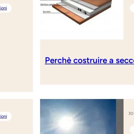
ioni
Perchè costruire a sec
30
ioni