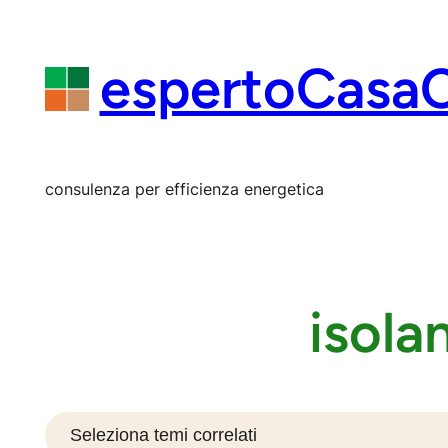
Vai
al
contenuto
espertoCasa
consulenza per efficienza energetica
isola