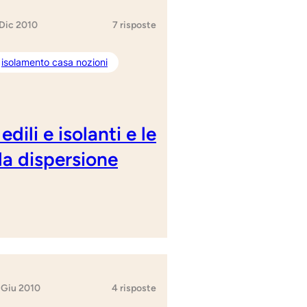
 Dic 2010
7 risposte
isolamento casa nozioni
dili e isolanti e le
la dispersione
 Giu 2010
4 risposte