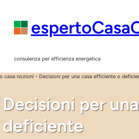
Vai
al
contenuto
espertoCasa
consulenza per efficienza energetica
Decisioni per una
deficiente