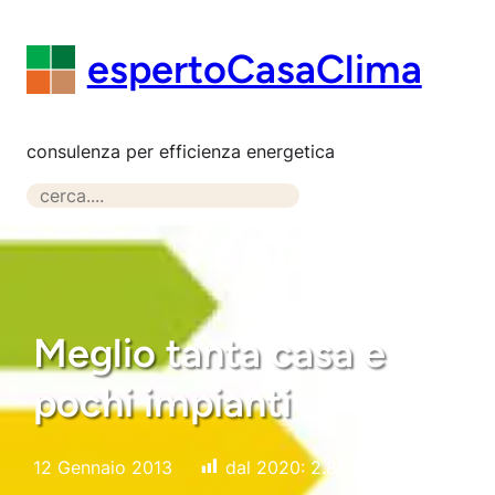
Vai
al
espertoCasaClima
contenuto
consulenza per efficienza energetica
S
e
a
r
c
h
Meglio tanta casa e
pochi impianti
12 Gennaio 2013
dal 2020:
2.883
7 risposte