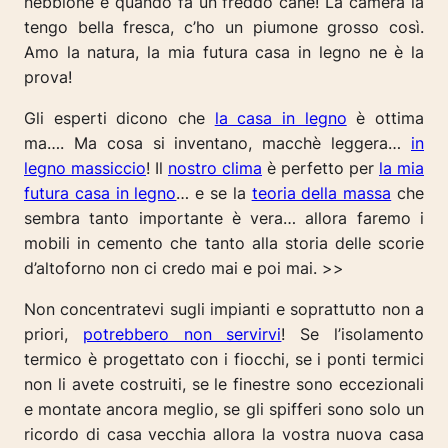
nebbione e quando fa un freddo cane! La camera la
tengo bella fresca, c’ho un piumone grosso così.
Amo la natura, la mia futura casa in legno ne è la
prova!
Gli esperti dicono che
la casa in legno
è ottima
ma…. Ma cosa si inventano, macchè leggera…
in
legno massiccio
! Il
nostro clima
è perfetto per
la mia
futura casa in legno
… e se la
teoria della massa
che
sembra tanto importante è vera… allora faremo i
mobili in cemento che tanto alla storia delle scorie
d’altoforno non ci credo mai e poi mai. >>
Non concentratevi sugli impianti e soprattutto non a
priori,
potrebbero non servirvi
! Se l’isolamento
termico è progettato con i fiocchi, se i ponti termici
non li avete costruiti, se le finestre sono eccezionali
e montate ancora meglio, se gli spifferi sono solo un
ricordo di casa vecchia allora la vostra nuova casa