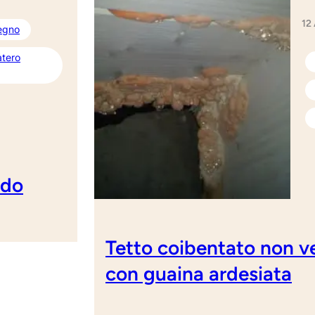
12
legno
atero
ndo
Tetto coibentato non ve
con guaina ardesiata