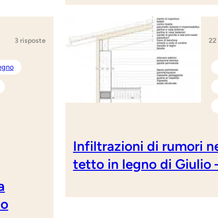
22
3 risposte
legno
Infiltrazioni di rumori 
tetto in legno di Giulio
a
to