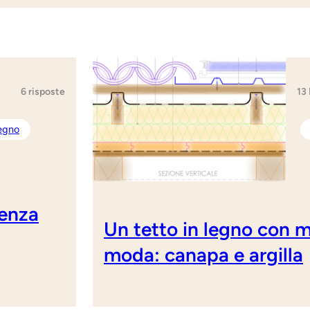
13
6 risposte
legno
senza
Un tetto in legno con ma
moda: canapa e argilla