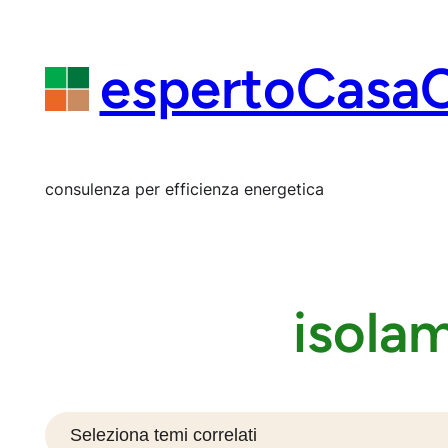
Vai
al
contenuto
espertoCasa
consulenza per efficienza energetica
isolam