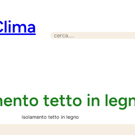
Clima
S
e
a
r
c
h
ento tetto in leg
isolamento tetto in legno