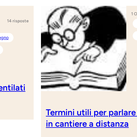
1 
14 risposte
legno
ntilati
Termini utili per parlare
in cantiere a distanza