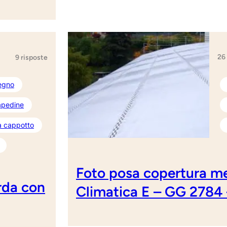
26
9 risposte
legno
capedine
a cappotto
Foto posa copertura me
arda con
Climatica E – GG 2784 