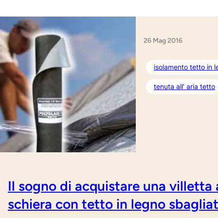
26 Mag 2016
isolamento tetto in 
tenuta all’ aria tetto
Il sogno di acquistare una villetta 
schiera con tetto in legno sbaglia