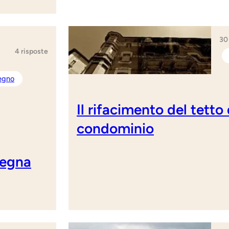
30
4 risposte
legno
Il rifacimento del tetto
condominio
degna