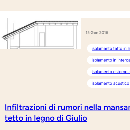
15 Gen 2016
isolamento tetto in 
isolamento in inter
isolamento esterno 
isolamento acustico
Infiltrazioni di rumori nella mans
tetto in legno di Giulio