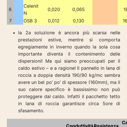
Celenit
6
0,020
0,065
1
N
7
OSB 3
0,012
0,130
1
la 2a soluzione è ancora più scarsa nelle
prestazioni estive, mentre si comporta
egregiamente in inverno quando la sola cosa
importante diventa il contenimento delle
dispersioni! Ma qui siamo preoccupati per il
caldo estivo – e a ragione! Il pannello in lana di
roccia a doppia densità 190/90 kg/mc sembra
avere un bel po’ po’ di spessore (160mm), ma il
suo calore specifico è bassissimo: non può
proteggere dal caldo. Infatti il pacchetto tetto
in lana di roccia garantisce circa 5ore di
sfasamento.
Ca
Conduttività
Resistenza