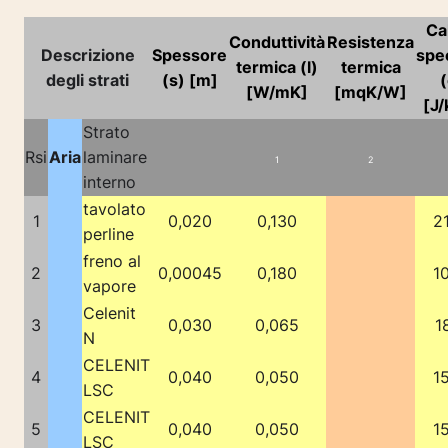
Ca
Conduttività
Resistenza
Descrizione
Spessore
spec
termica (l)
termica
degli strati
(s) [m]
(
[W/mK]
[mqK/W]
[J/
Strato
Rsi
Aria
laminare
1
2
interno
tavolato
1
0,020
0,130
2
perline
freno al
2
0,00045
0,180
1
vapore
Celenit
3
0,030
0,065
1
N
CELENIT
4
0,040
0,050
1
LSC
CELENIT
5
0,040
0,050
1
LSC