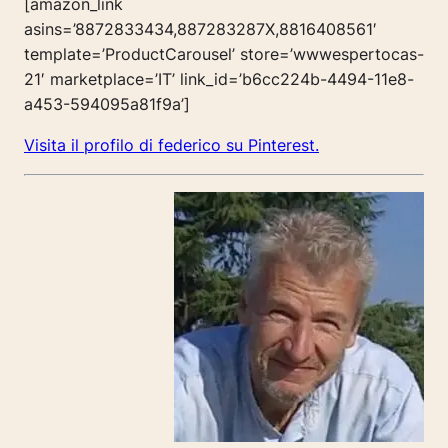
[amazon_link
asins=’8872833434,887283287X,8816408561′
template=’ProductCarousel’ store=’wwwespertocas-
21′ marketplace=’IT’ link_id=’b6cc224b-4494-11e8-
a453-594095a81f9a’]
Visita il profilo di federico su Pinterest.