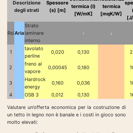
Descrizione
Spessore
spe
termica (l)
termica
degli strati
(s) [m]
[W/mK]
[mqK/W]
[J
Strato
Rsi
Aria
laminare
1
2
interno
tavolato
1
0,020
0,130
2
perline
freno al
2
0,00045
0,180
1
vapore
Hardrock
3
0,160
0,036
1
energy
4
OSB 3
0,012
0,130
1
Valutare un’offerta economica per la costruzione di
un tetto in legno non è banale e i costi in gioco sono
molto elevati: