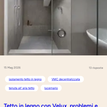
15 Mag 2026
13 risposte
isolamento tetto in legno
VMC decentralizzata
tenuta all’ aria tetto
lucernario
Tetto in legno con Velux, problemi e