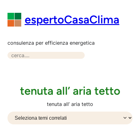
Vai
al
espertoCasaClima
contenuto
consulenza per efficienza energetica
S
e
a
r
c
tenuta all’ aria tetto
h
tenuta all’ aria tetto