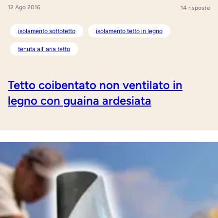
12 Ago 2016
14 risposte
isolamento sottotetto
isolamento tetto in legno
tenuta all’ aria tetto
Tetto coibentato non ventilato in
legno con guaina ardesiata