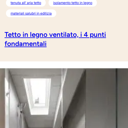
tenuta all’ aria tetto
isolamento tetto in legno
materiali salubri in edilizia
Tetto in legno ventilato, i 4 punti
fondamentali