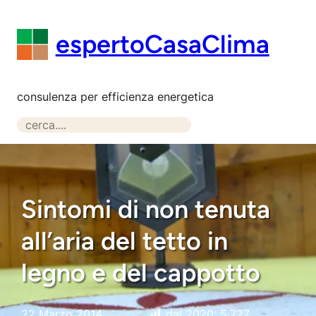
Vai
al
espertoCasaClima
contenuto
consulenza per efficienza energetica
S
e
a
r
c
Sintomi di non tenuta
h
all’aria del tetto in
legno e del cappotto
22 Marzo 2014
dal 2020:
5.727