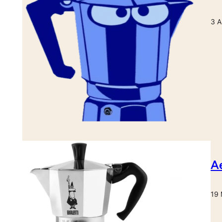
3 A
Ae
19 