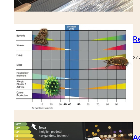
Re
27 
Ag