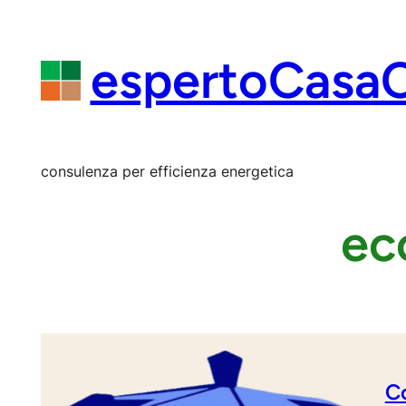
Vai
al
contenuto
espertoCasa
consulenza per efficienza energetica
ec
C