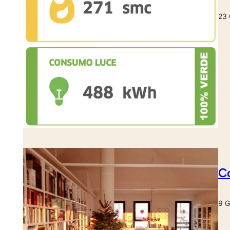
23 
Co
9 G