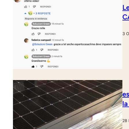
Le
CA
3 O
es
la
28 