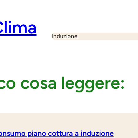
Clima
S
e
a
r
c
h
co cosa leggere:
onsumo piano cottura a induzione