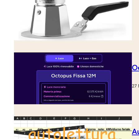
Oc
27 
Au