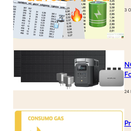
3 O
N
Fo
24 
Pr