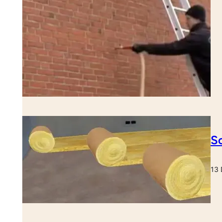
So
13 