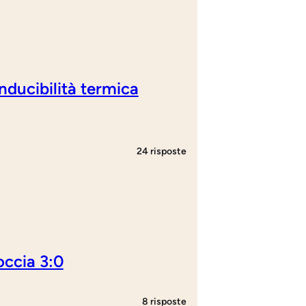
onducibilità termica
24 risposte
roccia 3:0
8 risposte