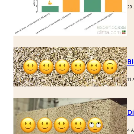
29 
Bl
11 
Di
4 A