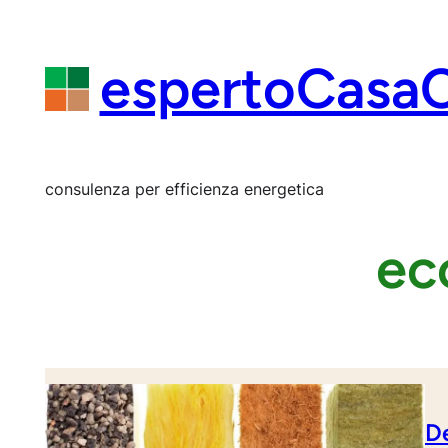
Vai
al
contenuto
espertoCasa
consulenza per efficienza energetica
ec
De