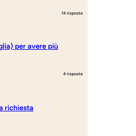
14 risposte
lia) per avere più
4 risposte
a richiesta