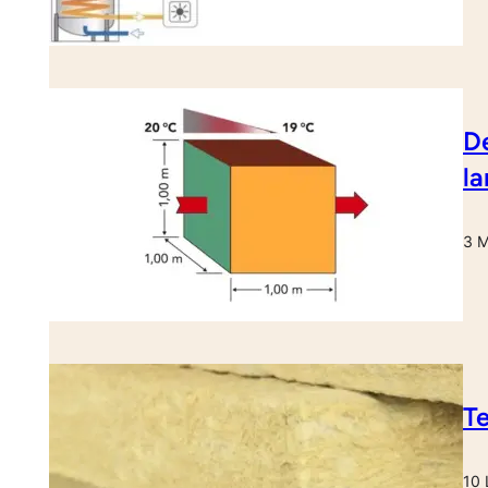
De
l
3 M
Te
10 