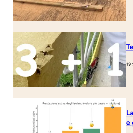
Te
19 
La
e 