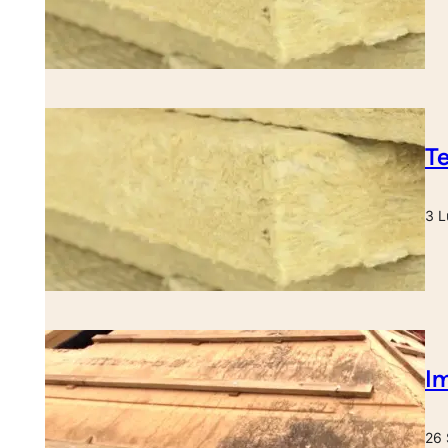
Te
3 L
Im
26 