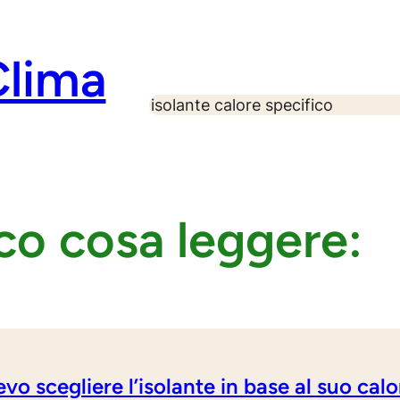
Clima
S
e
a
r
c
h
co cosa leggere:
vo scegliere l’isolante in base al suo cal