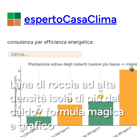
Vai
al
espertoCasaClima
contenuto
consulenza per efficienza energetica
S
e
a
r
Lana di roccia ad alta
c
h
densità isola di più dal
caldo? formula magica
e grafico