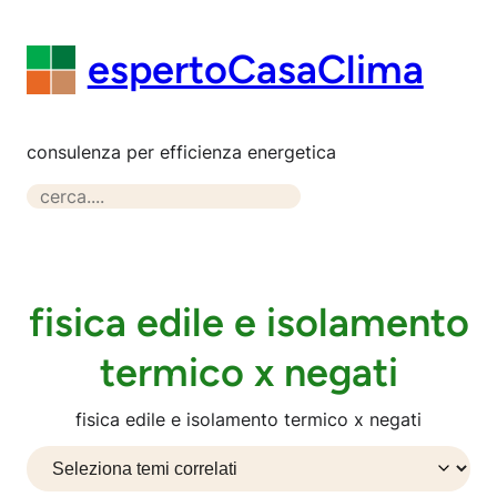
Vai
al
espertoCasaClima
contenuto
consulenza per efficienza energetica
S
e
a
r
c
fisica edile e isolamento
h
termico x negati
fisica edile e isolamento termico x negati