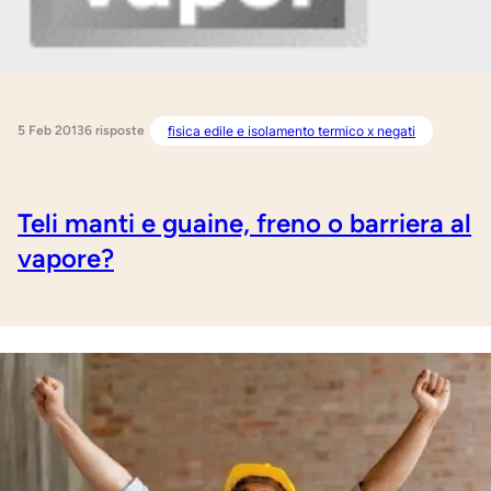
5 Feb 2013
fisica edile e isolamento termico x negati
6 risposte
Teli manti e guaine, freno o barriera al
vapore?