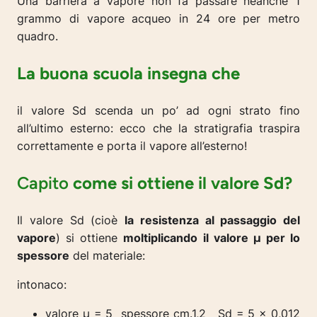
Una barriera a vapore non fa passare neanche 1
grammo di vapore acqueo in 24 ore per metro
quadro.
La buona scuola insegna che
il valore Sd scenda un po’ ad ogni strato fino
all’ultimo esterno: ecco che la stratigrafia traspira
correttamente e porta il vapore all’esterno!
Capito
come si ottiene il valore Sd?
Il valore Sd (cioè
la resistenza al passaggio del
vapore
) si ottiene
moltiplicando il valore µ per lo
spessore
del materiale:
intonaco:
valore µ = 5 spessore cm.1,2 Sd = 5 x 0,012