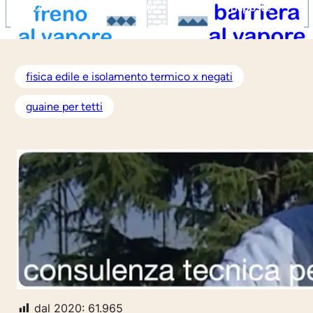
2023
61.965
risposte
fisica edile e isolamento termico x negati
guaine per tetti
dal 2020:
61.965