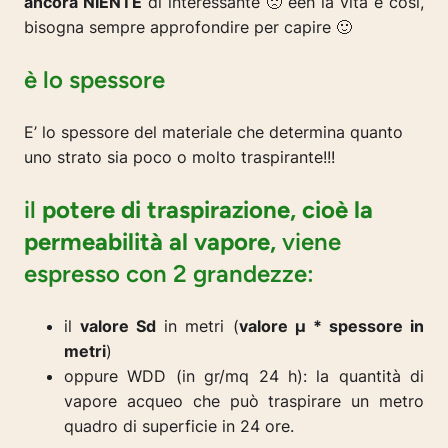
ancora NIENTE
di interessante 🙁 eeh la vita è così,
bisogna sempre approfondire per capire 🙂
è lo spessore
E’ lo spessore del materiale che determina quanto
uno strato sia poco o molto traspirante!!!
il
potere di traspirazione, cioè la
permeabilità al vapore,
viene
espresso con 2 grandezze:
il
valore Sd
in metri (
valore µ * spessore in
metri
)
oppure WDD (in gr/mq 24 h): la quantità di
vapore acqueo che può traspirare un metro
quadro di superficie in 24 ore.