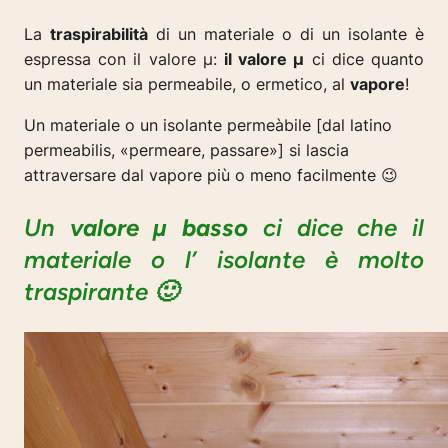
La
traspirabilità
di un materiale o di un isolante è
espressa con il valore µ:
il valore µ
ci dice quanto
un materiale sia permeabile, o ermetico, al
vapore
!
Un materiale o un isolante permeàbile [dal latino
permeabilis, «permeare, passare»] si lascia
attraversare dal vapore più o meno facilmente 😉
Un
valore µ basso
ci dice che il
materiale o l’ isolante è molto
traspirante 🙂