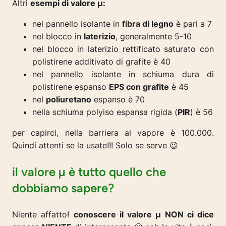
Altri
esempi di valore µ:
nel pannello isolante in
fibra di legno
è pari a 7
nel blocco in
laterizio
, generalmente 5-10
nel blocco in laterizio rettificato saturato con
polistirene additivato di grafite è 40
nel pannello isolante in schiuma dura di
polistirene espanso
EPS con grafite
è 45
nel
poliuretano
espanso è 70
nella schiuma polyiso espansa rigida (
PIR
) è 56
per capirci, nella barriera al vapore è 100.000.
Quindi attenti se la usate!!! Solo se serve 😉
il valore µ è tutto quello che
dobbiamo sapere?
Niente affatto!
conoscere il valore µ NON ci dice