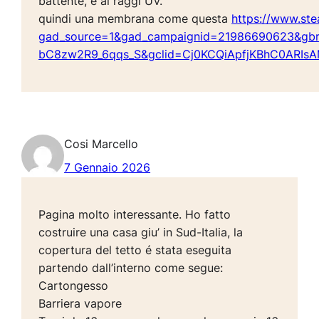
battente, e ai raggi UV.
quindi una membrana come questa
https://www.ste
gad_source=1&gad_campaignid=21986690623&g
bC8zw2R9_6qqs_S&gclid=Cj0KCQiApfjKBhC0ARIsA
Cosi Marcello
7 Gennaio 2026
Pagina molto interessante. Ho fatto
costruire una casa giu’ in Sud-Italia, la
copertura del tetto é stata eseguita
partendo dall’interno come segue:
Cartongesso
Barriera vapore