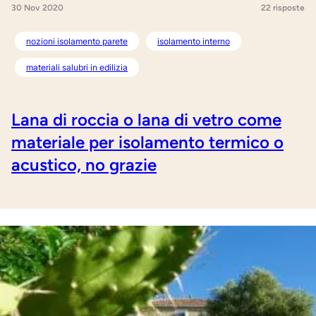
30 Nov 2020
22 risposte
nozioni isolamento parete
isolamento interno
materiali salubri in edilizia
Lana di roccia o lana di vetro come
materiale per isolamento termico o
acustico, no grazie