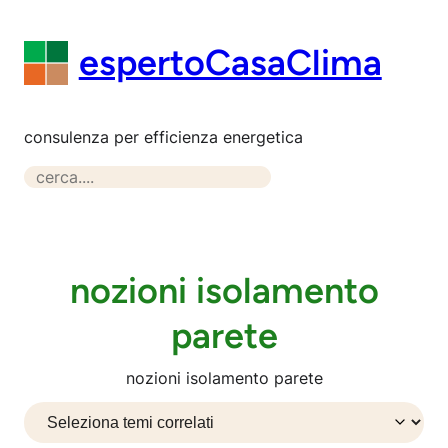
Vai
al
espertoCasaClima
contenuto
consulenza per efficienza energetica
S
e
a
r
c
nozioni isolamento
h
parete
nozioni isolamento parete