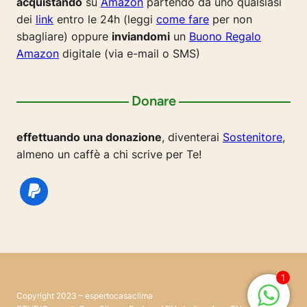
acquistando
su
Amazon
partendo da uno qualsiasi
dei
link
entro le 24h (leggi
come fare
per non
sbagliare) oppure
inviandomi
un
Buono Regalo
Amazon
digitale (via e-mail o SMS)
Donare
effettuando una donazione
, diventerai
Sostenitore
,
almeno un caffè a chi scrive per Te!
1
Twitte
Ama
Copyright 2023 – espertocasaclima