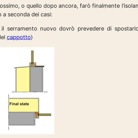
prossimo, o quello dopo ancora, farò finalmente l’iso
o a seconda dei casi:
te il serramento nuovo dovrò prevedere di spostar
del
cappotto
)