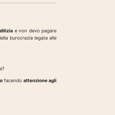
ilizia
e non devo pagare
lla burocrazia legata alle
ui?
to
facendo
attenzione agli