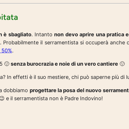
itata
n è sbagliato
. Intanto
non devo aprire una pratica ed
. Probabilmente il serramentista si occuperà anche de
l 50%
.
 5 🙂
senza burocrazia e noie di un vero cantiere
🙂
 In effetti è il suo mestiere, chi può saperne più di l
maaa dobbiamo
progettare la posa del nuovo serramen
😉 e il serramentista non è Padre Indovino!