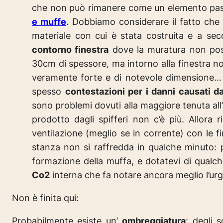
che non può rimanere come un elemento passa
e muffe
. Dobbiamo considerare il fatto che
materiale con cui è stata costruita e a se
contorno finestra
dove la muratura non poss
30cm di spessore, ma intorno alla finestra non
veramente forte e di notevole dimensione… 
spesso
contestazioni per i danni causati da
sono problemi dovuti alla maggiore tenuta all’
prodotto dagli spifferi non c’è più. Allora 
ventilazione (meglio se in corrente) con le 
stanza non si raffredda in qualche minuto: 
formazione della muffa, e dotatevi di qualc
Co2
interna che fa notare ancora meglio l’ur
Non è finita qui:
Probabilmente esiste un’
ombreggiatura
: degli 