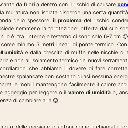
nte da fuori a dentro con il rischio di causare
cond
 la muratura non isolata disperde una certa quantit
conda dello spessore:
il problema
del rischio conde
iede nemmeno la “protezione” offerta dal suo spes
 lo è: tra l’interno e l’esterno ci sono solo 6-7 cm 
come minimo 5 metri lineari di ponte termico. Con 
ll’umidità
e dalla crescita di muffe nelle nicchie o n
aria e non all’isolamento termico dei nuovi serramenti!
ricordiamoci che abbiamo il dovere di fare corretta
finestre spalancate non costano quasi nessuna energi
pareti e mobili mantengono facilmente il calore acc
he aggeggio per leggere o il
valore di umidità
o, anc
genza di cambiare aria 😉
scuri o delle persiane o antoni come li chiamate, op