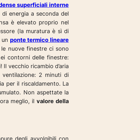
ense superficiali interne
à di energia a seconda del
nsa è elevato proprio nel
sore (la muratura è sì di
 un
ponte termico lineare
le nuove finestre ci sono
ei contorni delle finestre:
 Il vecchio ricambio d’aria
 ventilazione: 2 minuti di
a per il riscaldamento. La
umulato. Non aspettate la
ora meglio, il
valore della
pure degli avvolgibili con