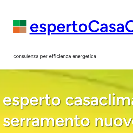
Vai
al
contenuto
espertoCasa
consulenza per efficienza energetica
esperto casaclima 
serramento nuovo