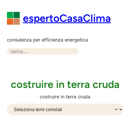
Vai
al
espertoCasaClima
contenuto
consulenza per efficienza energetica
S
e
a
r
c
costruire in terra cruda
h
costruire in terra cruda