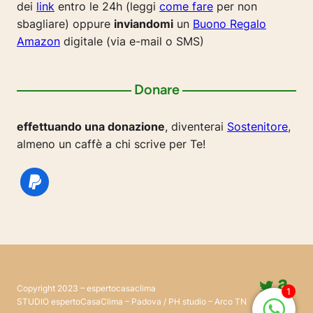
dei
link
entro le 24h (leggi
come fare
per non
sbagliare) oppure
inviandomi
un
Buono Regalo
Amazon
digitale (via e-mail o SMS)
Donare
effettuando una donazione
, diventerai
Sostenitore
,
almeno un caffè a chi scrive per Te!
Twitte
Ama
Copyright 2023 – espertocasaclima
1
Pinter
@esp
STUDIO espertoCasaClima – Padova / PH studio – Arco TN