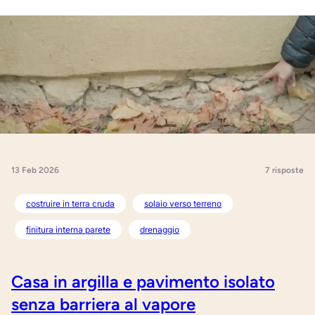
13 Feb 2026
7 risposte
costruire in terra cruda
solaio verso terreno
finitura interna parete
drenaggio
Casa in argilla e pavimento isolato
senza barriera al vapore