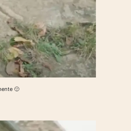
mente 🙂