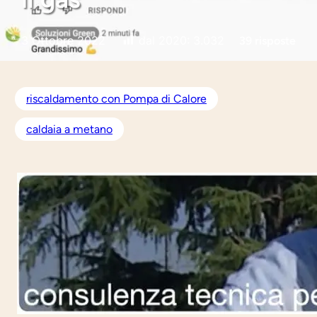
3 Ottobre 2022
dal 2020:
3.032
39 risposte
riscaldamento con Pompa di Calore
caldaia a metano