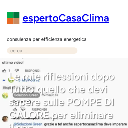
Vai
al
espertoCasaClima
contenuto
consulenza per efficienza energetica
S
e
a
r
Le mie riflessioni dopo
c
Tutto quello che devi
h
sapere sulle POMPE DI
CALORE per eliminare
il gas