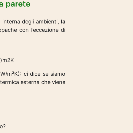
la parete
a interna degli ambienti,
la
 opache con l’eccezione di
 W/m2K
(W/m²K): ci dice se siamo
a termica esterna che viene
vo?