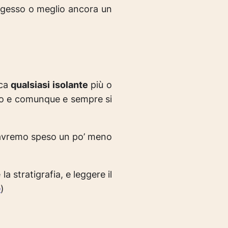
ongesso o meglio ancora un
ica
qualsiasi isolante
più o
to e comunque e sempre si
: avremo speso un po’ meno
a stratigrafia, e leggere il
e
)