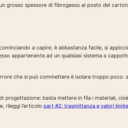
(un grosso spessore di fibrogesso al posto del cart
cominciando a capire, è abbastanza facile, si appicc
sso appartenente ad un qualsiasi sistema a cappot
o errore che si può commettere è isolare troppo poco
rogettazione: basta mettere in fila i materiali, cioè l
, rileggi l’articolo
part #2: trasmittanza e valori limit