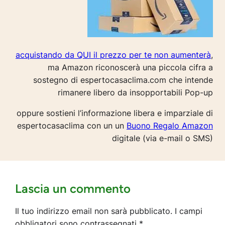
acquistando da QUI il prezzo per te non aumenterà
,
ma Amazon riconoscerà una piccola cifra a
sostegno di espertocasaclima.com che intende
rimanere libero da insopportabili Pop-up
oppure sostieni l’informazione libera e imparziale di
espertocasaclima con un un
Buono Regalo Amazon
digitale (via e-mail o SMS)
Lascia un commento
Il tuo indirizzo email non sarà pubblicato.
I campi
obbligatori sono contrassegnati
*