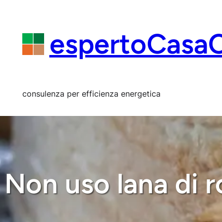
Vai
al
contenuto
espertoCasa
consulenza per efficienza energetica
Non uso lana di r