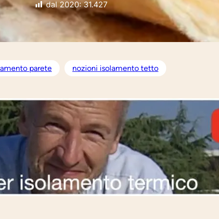
dal 2020:
31.427
olamento parete
nozioni isolamento tetto