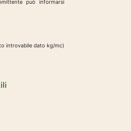
mittente può informarsi
to introvabile dato kg/mc
)
li