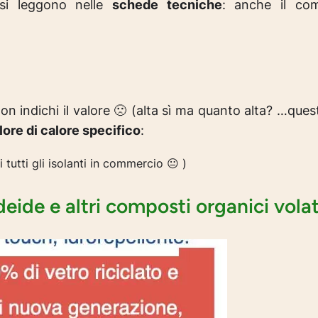
i leggono nelle
schede tecniche
: anche il com
n indichi il valore 🙁 (
alta sì ma quanto alta? …ques
ore di calore specifico
:
tutti gli isolanti in commercio 😐 )
ide e altri composti organici volati