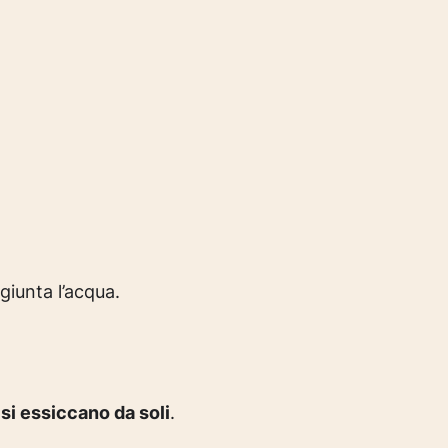
giunta l’acqua.
a si essiccano da soli
.