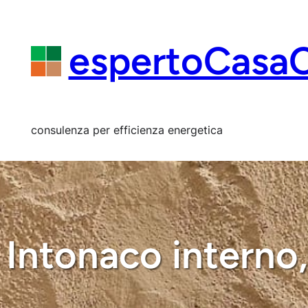
Vai
al
contenuto
espertoCasa
consulenza per efficienza energetica
Intonaco interno, 