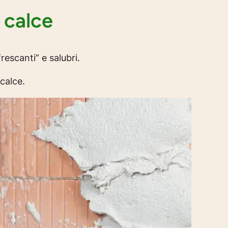
o calce
frescanti” e salubri.
 calce.