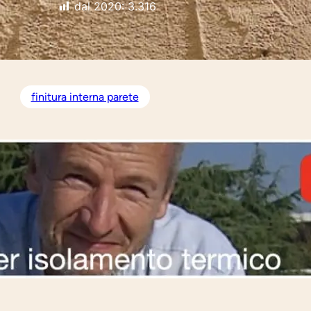
dal 2020:
3.316
finitura interna parete