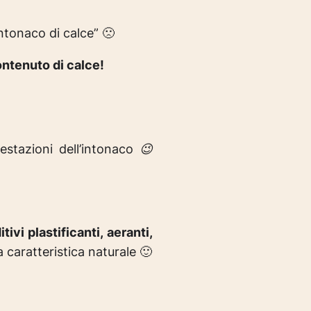
ntonaco di calce” 🙁
ontenuto di calce!
restazioni dell’intonaco 😉
itivi plastificanti, aeranti,
ua caratteristica naturale 🙂