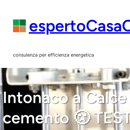
Vai
al
contenuto
espertoCasa
consulenza per efficienza energetica
Intonaco a Calce 
cemento 🙁 TEST 