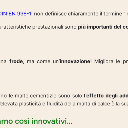
DIN EN 998-1
non definisce chiaramente il termine “i
ratteristiche prestazionali sono
più importanti del c
 una
frode
, ma come un’
innovazione
! Migliora le p
strano le malte cementizie sono solo
l’effetto degli add
elevata plasticità e fluidità della malta di calce è la s
o così innovativi…