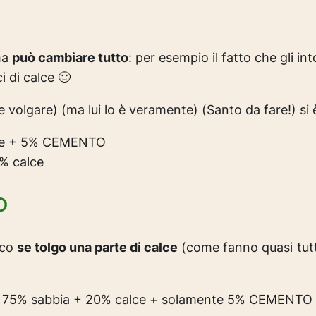
ma
può cambiare tutto
: per esempio il fatto che gli 
 di calce 🙂
e volgare) (ma lui lo è veramente) (Santo da fare!) si 
alce + 5% CEMENTO
5% calce
O
aco
se tolgo una parte di calce
(come fanno quasi tut
aco 75% sabbia + 20% calce + solamente 5% CEMENTO 