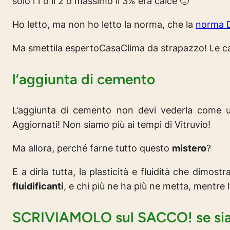
solo l’1 o il 2 o massimo il 3% era calce 🙁
Ho letto, ma non ho letto la norma, che la
norma 
Ma smettila espertoCasaClima da strapazzo! Le ca
l’aggiunta di cemento
L’aggiunta di cemento non devi vederla come
Aggiornati! Non siamo più ai tempi di Vitruvio!
Ma allora, perché farne tutto questo
mistero
?
E a dirla tutta, la plasticità e fluidità che dimo
fluidificanti
, e chi più ne ha più ne metta, mentre l’
SCRIVIAMOLO sul SACCO! se siam