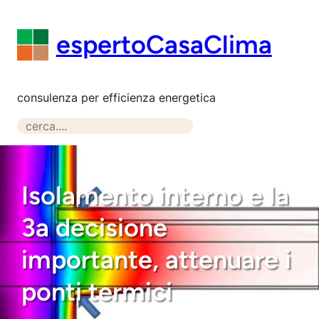
Vai
al
espertoCasaClima
contenuto
consulenza per efficienza energetica
S
e
a
r
Isolamento interno e la
c
h
3a decisione
importante, attenuare i
ponti termici