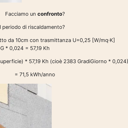
Facciamo un
confronto
?
 periodo di riscaldamento?
otto da 10cm con trasmittanza U=0,25 [W/mq·K]
G * 0,024 = 57,19 Kh
uperficie) * 57,19 Kh (cioè 2383 GradiGiorno * 0,024
= 71,5 kWh/anno