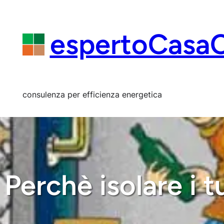
Vai
al
contenuto
espertoCasa
consulenza per efficienza energetica
Perchè isolare i 