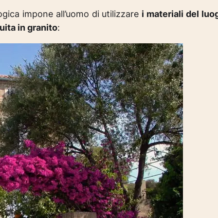
logica impone all’uomo di utilizzare
i materiali del luo
uita in granito
: