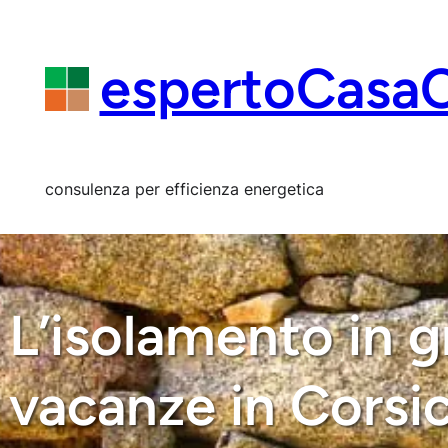
Vai
al
contenuto
espertoCasa
consulenza per efficienza energetica
L’isolamento in g
vacanze in Corsi