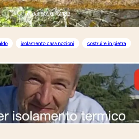
dal 2020:
12.183
aldo
isolamento casa nozioni
costruire in pietra