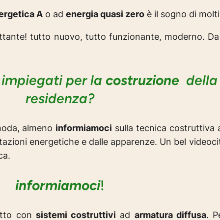
ergetica A
o ad
energia quasi zero
è il sogno di molti
ttante! tutto nuovo, tutto funzionante, moderno. Da f
 impiegati per la
costruzione
della 
residenza?
 moda, almeno
informiamoci
sulla tecnica costruttiva 
stazioni energetiche e dalle apparenze. Un bel videoci
ca.
informiamoci
!
fatto con
sistemi costruttivi
ad
armatura diffusa
. P