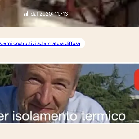
dal 2020:
11.713
istemi costruttivi ad armatura diffusa