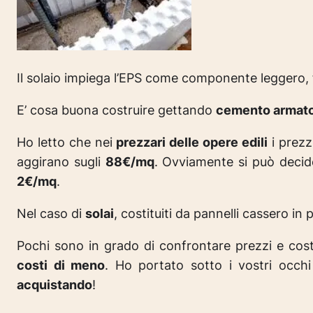
Il solaio impiega l’EPS come componente leggero, 
E’ cosa buona costruire gettando
cemento armat
Ho letto che nei
prezzari delle opere edili
i prezz
aggirano sugli
88€/mq
. Ovviamente si può decide
2€/mq
.
Nel caso di
solai
, costituiti da pannelli cassero in
Pochi sono in grado di confrontare prezzi e cos
costi di meno
. Ho portato sotto i vostri occh
acquistando
!