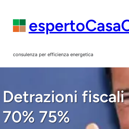
Vai
al
contenuto
espertoCasa
consulenza per efficienza energetica
Detrazioni fiscal
70% 75%