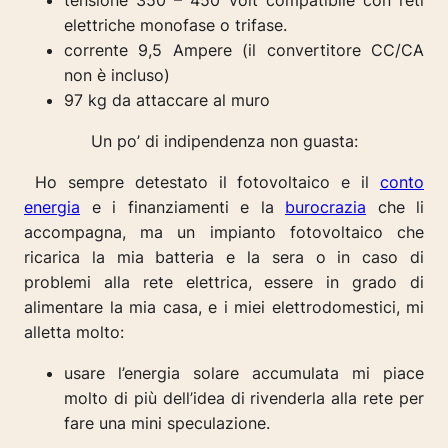
tensione
350 – 450 volt compatibile con reti
elettriche monofase o trifase.
corrente
9,5 Ampere (il c
onvertitore CC/CA
non è incluso)
97 kg da attaccare al muro
Un po’ di indipendenza non guasta:
Ho sempre detestato il fotovoltaico e il
conto
energia
e i finanziamenti e la
burocrazia
che li
accompagna, ma un impianto fotovoltaico che
ricarica la mia batteria e la sera o i
n caso di
problemi alla rete elettrica, essere in grado di
alimentare la mia casa, e i miei elettrodomestici, mi
alletta molto:
usare
l’energia solare accumulata mi piace
molto di più dell’idea di rivenderla alla rete per
fare una mini speculazione.