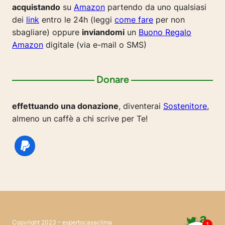
acquistando
su
Amazon
partendo da uno qualsiasi
dei
link
entro le 24h (leggi
come fare
per non
sbagliare) oppure
inviandomi
un
Buono Regalo
Amazon
digitale (via e-mail o SMS)
Donare
effettuando una donazione
, diventerai
Sostenitore
,
almeno un caffè a chi scrive per Te!
Twitte
Ama
Copyright 2023 – espertocasaclima
1