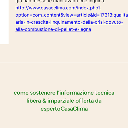
gia han messo le mani avanti che inquina.
http://www.casaeclima.com/index.php?
option=com_content&view=article&id=17313:qualita
aria-in-crescita-linquinamento-della-crisi-dovuto-
alla-combustione-di-pellet-e-legna
come sostenere l’informazione tecnica
libera & imparziale offerta da
espertoCasaClima