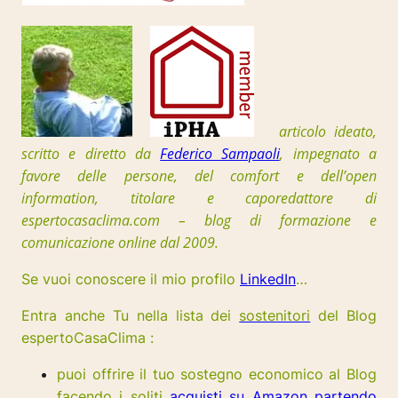
articolo ideato,
scritto e diretto da
Federico Sampaoli
, impegnato a
favore delle persone, del comfort e dell’open
information, t
itolare e caporedattore di
espertocasaclima.com – blog di formazione e
comunicazione online dal 2009.
Se vuoi conoscere il mio profilo
LinkedIn
…
Entra anche Tu nella lista dei
sostenitori
del Blog
espertoCasaClima :
puoi offrire il tuo sostegno economico al Blog
facendo i soliti
acquisti su Amazon partendo