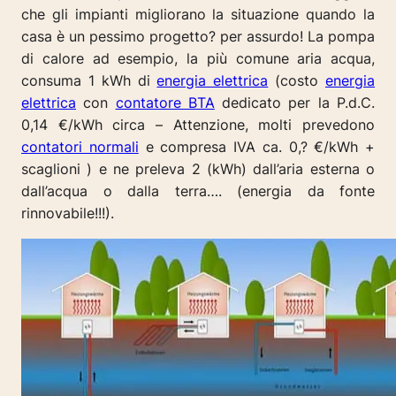
che gli impianti migliorano la situazione quando la
casa è un pessimo progetto? per assurdo!
La pompa
di calore ad esempio, la più comune aria acqua,
consuma 1 kWh di
energia elettrica
(costo
energia
elettrica
con
contatore BTA
dedicato per la P.d.C.
0,14 €/kWh circa –
Attenzione, molti prevedono
contatori normali
e compresa IVA ca. 0,? €/kWh +
scaglioni
) e ne preleva 2 (kWh) dall’aria esterna o
dall’acqua o dalla terra…. (energia da fonte
rinnovabile!!!).