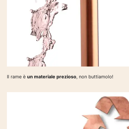
Il rame è
un materiale prezioso
,
non buttiamolo!