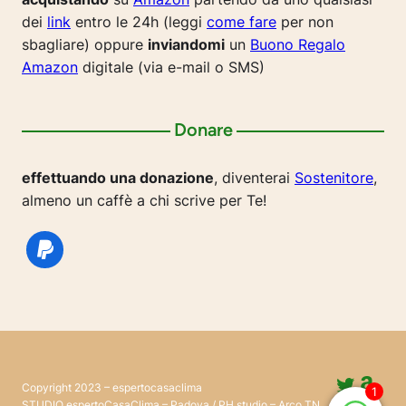
dei
link
entro le 24h (leggi
come fare
per non
sbagliare) oppure
inviandomi
un
Buono Regalo
Amazon
digitale (via e-mail o SMS)
Donare
effettuando una donazione
, diventerai
Sostenitore
,
almeno un caffè a chi scrive per Te!
Twitte
Ama
Copyright 2023 – espertocasaclima
1
Pinter
@esp
STUDIO espertoCasaClima – Padova / PH studio – Arco TN