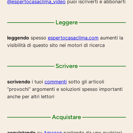
@espertocasaclima_video
puoi iscriverti e abbonarti
Leggere
leggendo
spesso
espertocasaclima.com
aumenti la
visibilità di questo sito nei motori di ricerca
Scrivere
scrivendo
i tuoi
commenti
sotto gli articoli
“provochi” argomenti e soluzioni spesso importanti
anche per altri lettori
Acquistare
acquistando
su
Amazon
partendo da uno qualsiasi