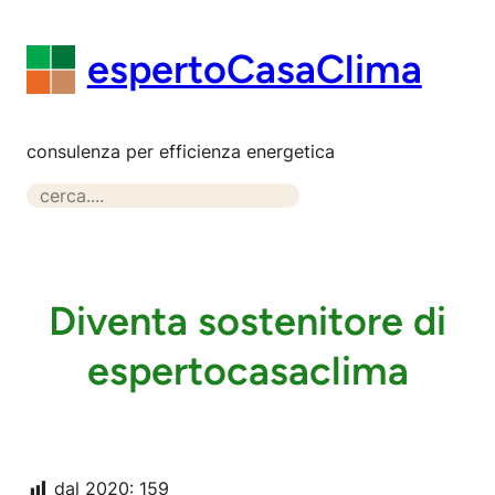
Vai
al
espertoCasaClima
contenuto
consulenza per efficienza energetica
S
e
a
r
c
Diventa sostenitore di
h
espertocasaclima
dal 2020:
159