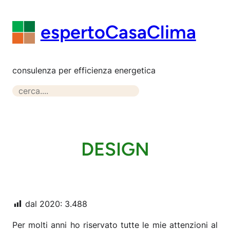
Vai
al
espertoCasaClima
contenuto
consulenza per efficienza energetica
S
e
a
r
c
DESIGN
h
dal 2020:
3.488
Per molti anni ho riservato tutte le mie attenzioni al