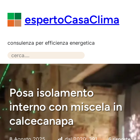
Vai
al
espertoCasaClima
contenuto
consulenza per efficienza energetica
S
e
a
r
c
Posa isolamento
h
interno con miscela in
calcecanapa
8 Agosto 2025
dal 2020:
391
6 risposte