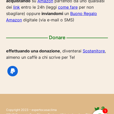
acquistando
su
Amazon
partendo da uno qualsiasi
dei
link
entro le 24h (leggi
come fare
per non
sbagliare) oppure
inviandomi
un
Buono Regalo
Amazon
digitale (via e-mail o SMS)
Donare
effettuando una donazione
, diventerai
Sostenitore
,
almeno un caffè a chi scrive per Te!
Twitte
Ama
Copyright 2023 – espertocasaclima
1