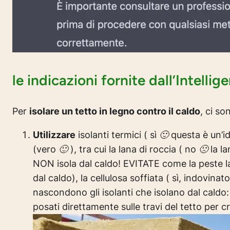
le indicazioni fornite dall’Intellig
Per
isolare un tetto in legno contro il caldo
, ci so
Utilizzare
isolanti termici
( sì 🙂 questa è un’i
(vero 🙂 )
, tra cui la lana di roccia
( no 🙁 la l
NON isola dal caldo! EVITATE come la peste la
dal caldo)
, la cellulosa soffiata
( sì, indovinato
nascondono gli isolanti che isolano dal caldo: l
posati direttamente sulle travi del tetto per c