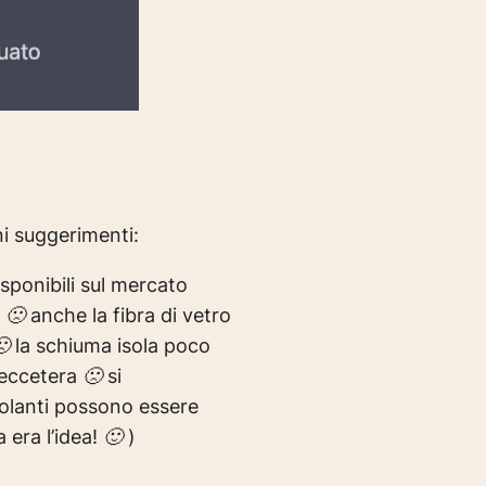
ni suggerimenti:
disponibili sul mercato
 🙁 anche la fibra di vetro
🙁 la schiuma isola poco
’eccetera 🙁 si
isolanti possono essere
a era l’idea! 🙂 )