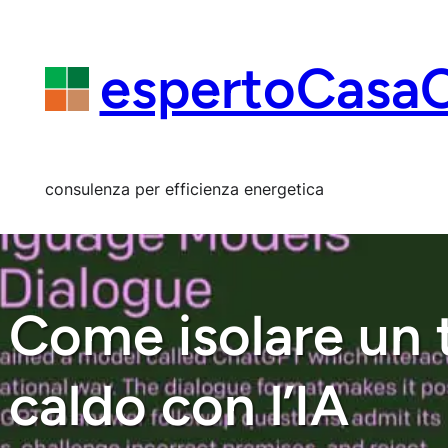
Vai
al
contenuto
espertoCasa
consulenza per efficienza energetica
Come isolare un t
caldo con l’IA