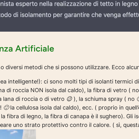
enza Artificiale
no diversi metodi che si possono utilizzare. Ecco alcu
dea intelligente!)
: ci sono molti tipi di isolanti termici 
ana di roccia NON isola dal caldo)
, la fibra di vetro
( no
 lana di roccia o di vetro 😉
)
, la schiuma spray
( no 
! 🙂 la cellulosa isola dal caldo)
, ecc.
( proprio in quell
a fibra di legno, la fibra di canapa è il sughero).
Gli 
reare uno strato protettivo contro il calore.
( sì, quest