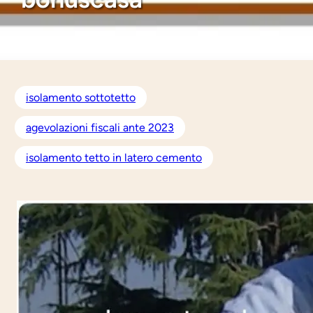
20 Settembre 2021
dal 2020:
10.617
13 risposte
isolamento sottotetto
agevolazioni fiscali ante 2023
isolamento tetto in latero cemento