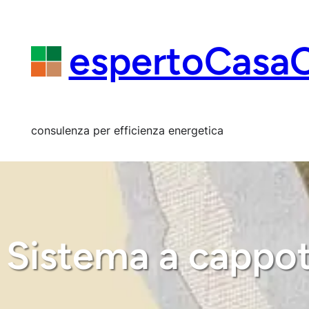
Vai
al
contenuto
espertoCasa
consulenza per efficienza energetica
Sistema a cappot