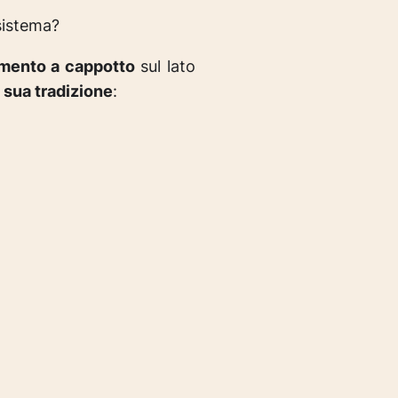
sistema?
amento a cappotto
sul lato
a sua tradizione
: