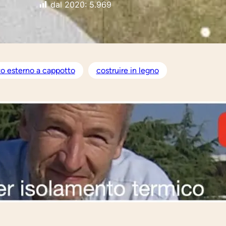
dal 2020:
5.969
o esterno a cappotto
costruire in legno