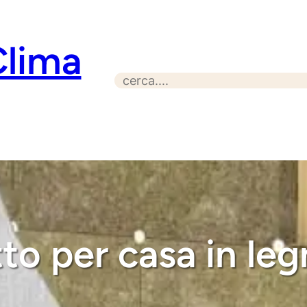
Clima
S
e
a
r
c
h
to per casa in le