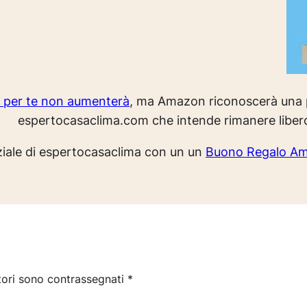
o per te non aumenterà
, ma Amazon riconoscerà una p
espertocasaclima.com che intende rimanere liber
rziale di espertocasaclima con un un
Buono Regalo A
tori sono contrassegnati
*