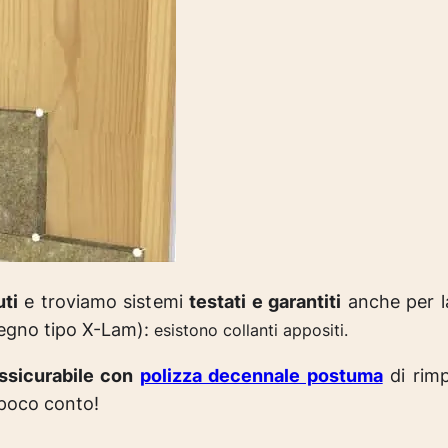
uti
e troviamo sistemi
testati e garantiti
anche per la
 legno tipo X-Lam):
esistono collanti appositi.
assicurabile con
polizza decennale postuma
di rimp
 poco conto!