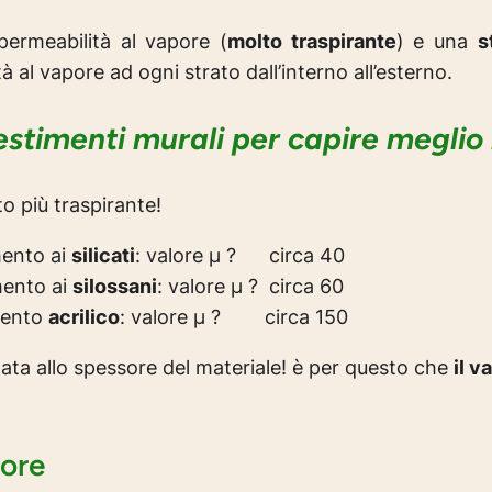
permeabilità al vapore (
molto traspirante
) e una
s
al vapore ad ogni strato dall’interno all’esterno.
estimenti murali per capire meglio l
to più traspirante!
mento ai
silicati
: valore µ ? circa 40
mento ai
silossani
: valore µ ? circa 60
mento
acrilico
: valore µ ? circa 150
ata allo spessore del materiale! è per questo che
il v
pore