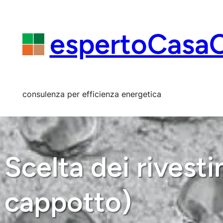
Vai
al
contenuto
espertoCasa
consulenza per efficienza energetica
Scelta dei rivesti
cappotto)