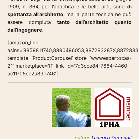
1909, n. 364, per l’antichità e le belle arti, sono
di
spettanza all’architetto
, ma la parte tecnica ne può
essere compiuta
tanto dall’architetto quanto
dall’ingegnere
.
[amazon_link
asins=’8859811740,8890496053,887283287X,8872833
template=’ProductCarousel’ store=’wwwespertocas-
21′ marketplace=’IT’ link_id=’7d3cce84-7664-4460-
ac11-05cc2a89c746′]
autore:
Federico Sampaoli