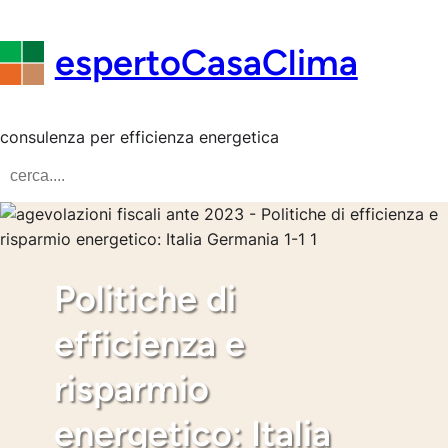
Vai
al
espertoCasaClima
contenuto
consulenza per efficienza energetica
S
e
a
r
c
Politiche di
h
efficienza e
risparmio
energetico: Italia