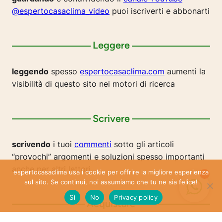
@espertocasaclima_video
puoi iscriverti e abbonarti
Leggere
leggendo
spesso
espertocasaclima.com
aumenti la
visibilità di questo sito nei motori di ricerca
Scrivere
scrivendo
i tuoi
commenti
sotto gli articoli
“provochi” argomenti e soluzioni spesso importanti
anche per altri lettori
espertocasaclima usa i cookie per offrire la migliore esperienza
1
sul sito. Se continui, noi assumiamo che tu ne sia felice!
Sì
No
Privacy policy
Acquistare