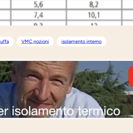
dal 2020:
11.083
uffa
VMC nozioni
isolamento interno