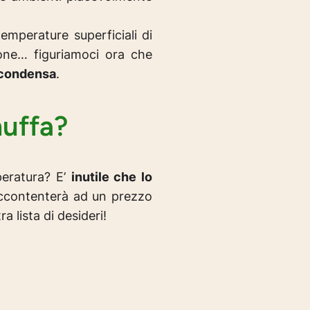
emperature superficiali di
zione…
figuriamoci ora che
 condensa
.
muffa?
peratura? E’
inutile che lo
ccontenterà ad un prezzo
 lista di desideri!