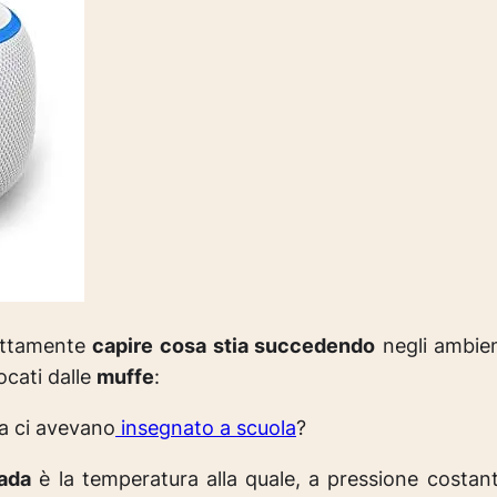
sattamente
capire cosa stia succedendo
negli ambien
cati dalle
muffe
:
a ci avevano
insegnato a scuola
?
iada
è la temperatura alla quale, a pressione costan