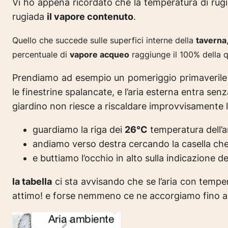
Vi ho appena ricordato che la temperatura di rug
rugiada
il vapore contenuto
.
Quello che succede sulle superfici interne della
taverna
percentuale di
vapore acqueo
raggiunge il 100% della qu
Prendiamo ad esempio un pomeriggio primaverile 
le finestrine spalancate, e l’aria esterna entra se
giardino non riesce a riscaldare improvvisamente l
guardiamo la riga dei
26°C
temperatura dell’ar
andiamo verso destra cercando la casella ch
e buttiamo l’occhio in alto sulla indicazione d
la tabella
ci sta avvisando che se l’aria con temp
attimo! e forse nemmeno ce ne accorgiamo fino al