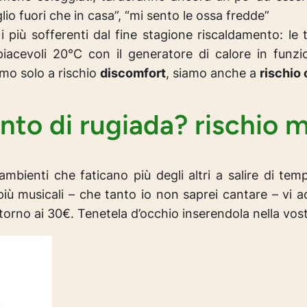
glio fuori che in casa”, “mi sento le ossa fredde”
 più sofferenti dal fine stagione riscaldamento: le t
piacevoli 20°C con il generatore di calore in fun
mo solo a rischio
discomfort
, siamo anche a
rischio
to di rugiada? rischio 
bienti che faticano più degli altri a salire di tem
più musicali –
che tanto io non saprei cantare
– vi a
orno ai 30€. Tenetela d’occhio inserendola nella vostra