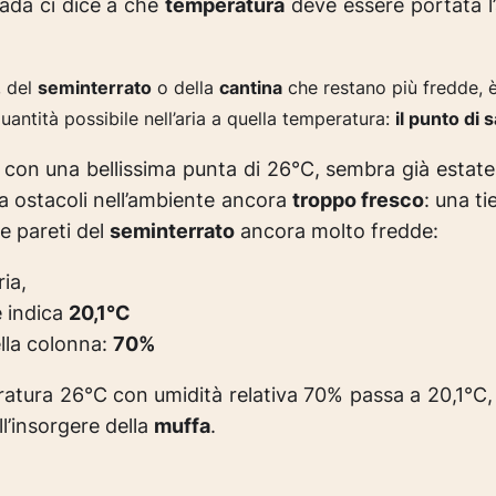
iada ci dice a che
temperatura
deve essere portata l’
, del
seminterrato
o della
cantina
che restano più fredde, è
antità possibile nell’aria a quella temperatura:
il punto
di 
con una bellissima punta di 26°C,
sembra già estate
nza ostacoli nell’ambiente ancora
troppo fresco
: una ti
e pareti del
seminterrato
ancora molto fredde:
ia,
e indica
20,1°C
ella colonna:
70%
eratura 26°C con umidità relativa 70% passa a 20,1°C
l’insorgere della
muffa
.