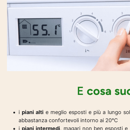
E
cosa su
i
piani alti
e meglio esposti e più a lungo so
abbastanza confortevoli intorno ai 20°C
i
piani intermedi
, magari non ben esposti e