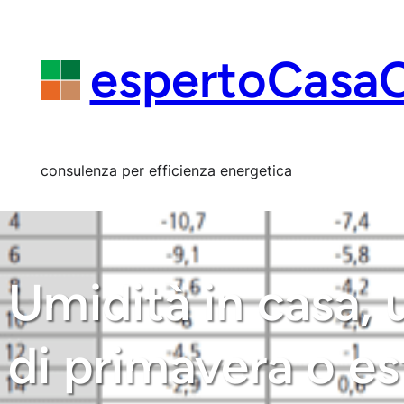
Vai
al
contenuto
espertoCasa
consulenza per efficienza energetica
Umidità in casa, 
di primavera o es