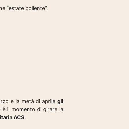
e “estate bollente”.
arzo e la metà di aprile
gli
o
è il momento di girare la
itaria ACS
.