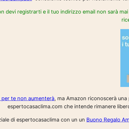
on devi registrarti e il tuo indirizzo email non sarà ma
ric
o per te non aumenterà
, ma Amazon riconoscerà una p
espertocasaclima.com che intende rimanere liber
rziale di espertocasaclima con un un
Buono Regalo A