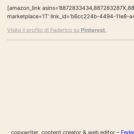
[amazon_link asins=’8872833434,887283287X,881
marketplace=’IT’ link_id=’b6cc224b-4494-11e8-
Visita il profilo di Federico su
Pinterest
.
copywriter, content creator & web editor –
Fede