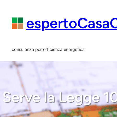
Vai
al
contenuto
espertoCasa
consulenza per efficienza energetica
Serve la Legge 1