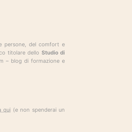
le persone, del comfort e
co t
itolare dello
Studio di
om – blog di formazione e
 qui
(e non spenderai un