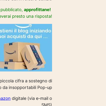
i pubblicato,
approfittane!
everai presto una risposta!
iccola cifra a sostegno di
o da insopportabili Pop-up
mazon
digitale (via e-mail o
SMS)