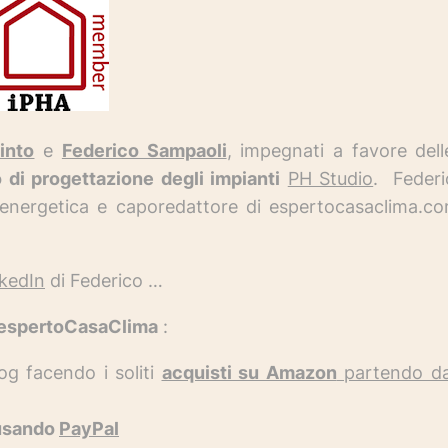
into
e
Federico Sampaoli
, impegnati a favore del
 di progettazione degli impianti
PH Studio
.
Federi
 energetica e caporedattore di espertocasaclima.c
kedIn
di Federico …
 espertoCasaClima
:
og facendo i soliti
acquisti su Amazon
partendo da
usando
PayPal