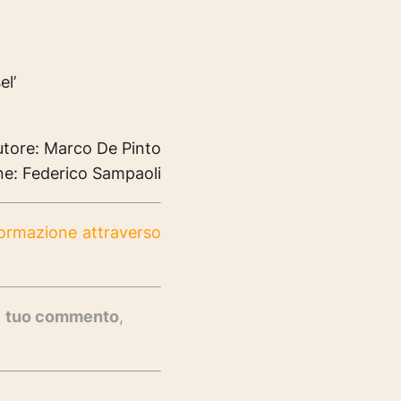
l’
utore: Marco De Pinto
ne: Federico Sampaoli
nformazione attraverso
n
tuo commento
,