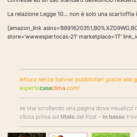
La relazione Legge 10…
non è solo una scartoffia i
[amazon_link asins=’8891620351,B01LXZD9WG,B
store=’wwwespertocas-21′ marketplace=’IT’ link
lettura senza banner pubblicitari grazie alla g
esperto
casa
clima
.com!
se stai scrollando una pagina dove visualizzi m
clicca prima sul
titolo
del Post –
in basso
trov