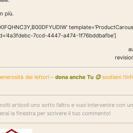
n più.
00FQHNC3Y,B00DFYUDIW’ template=’ProductCarouse
_id=’4a3fdebc-7ccd-4447-a474-1f76bddbafbe’]
a
revisio
enerosità dei lettori –
dona anche Tu 😉
sostieni l’i
olti articoli uno sotto l’altro e vuoi intervenire con u
erai la finestra per scrivere il tuo commento!