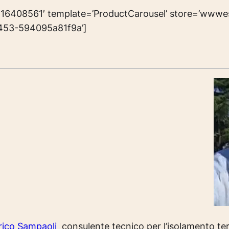
6408561′ template=’ProductCarousel’ store=’wwwe
a453-594095a81f9a’]
rico Sampaoli
consulente tecnico per l’isolamento term