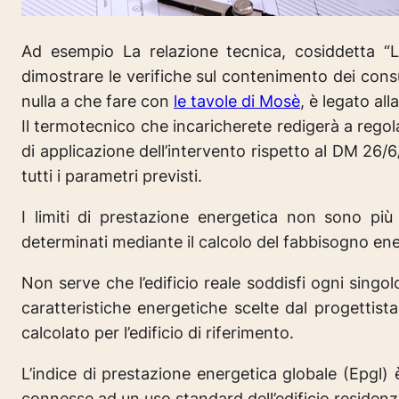
Ad esempio La relazione tecnica, cosiddetta 
dimostrare le verifiche sul contenimento dei consu
nulla a che fare con
le tavole di Mosè
, è legato all
Il termotecnico che incaricherete redigerà a rego
di applicazione dell’intervento rispetto al DM 26/6
tutti i parametri previsti.
I limiti di prestazione energetica non sono pi
determinati mediante il calcolo del fabbisogno energ
Non serve che l’edificio reale soddisfi ogni singol
caratteristiche energetiche scelte dal progettist
calcolato per l’edificio di riferimento.
L’indice di prestazione energetica globale (Epgl)
connesse ad un uso standard dell’edificio residenzi