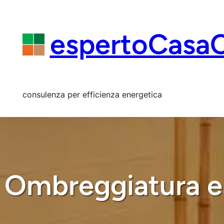
Vai
al
contenuto
espertoCasa
consulenza per efficienza energetica
Ombreggiatura es