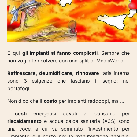
E qui
gli impianti si fanno complicati
! Sempre che
non vogliate risolvere con uno split di MediaWorld.
Raffrescare
,
deumidificare
,
rinnovare
l’aria interna
sono 3 esigenze che lasciano il segno:
nel
portafogli!
Non dico che il
costo
per impianti raddoppi, ma …
I
costi
energetici dovuti al consumo per
riscaldamento
e acqua calda sanitaria (ACS) sono
una voce, a cui va sommato l’investimento per
l’impianto e il costo per la manutenzione annuale.