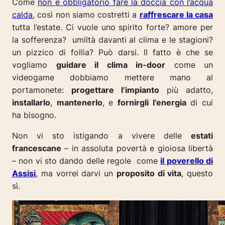
Come
non è obbligatorio fare la doccia con l’acqua
calda
, così non siamo costretti a
raffrescare la casa
tutta l’estate.
Ci vuole uno spirito forte? amore per
la sofferenza? umiltà davanti al clima e le stagioni?
un pizzico di follia? Può darsi.
Il fatto è che se
vogliamo
guidare il clima in-door
come un
videogame dobbiamo mettere mano al
portamonete:
progettare l’impianto
più adatto,
installarlo
,
mantenerlo
, e
fornirgli l’energia
di cui
ha bisogno.
Non vi sto istigando a vivere delle
estati
francescane
–
in assoluta povertà e gioiosa libertà
– non vi sto dando delle regole come
il poverello di
Assisi
, ma vorrei darvi un
proposito di vita
,
questo
sì
.