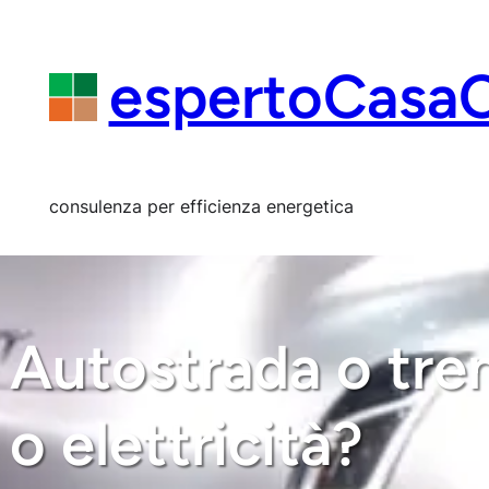
Vai
al
contenuto
espertoCasa
consulenza per efficienza energetica
Autostrada o tre
o elettricità?