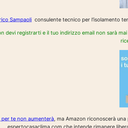
rico Sampaoli
consulente tecnico per l’isolamento term
on devi registrarti e il tuo indirizzo email non sarà ma
ric
o per te non aumenterà
, ma Amazon riconoscerà una p
espertocasaclima.com che intende rimanere liber