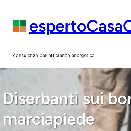
Vai
al
contenuto
espertoCasa
consulenza per efficienza energetica
Diserbanti sui bord
marciapiede