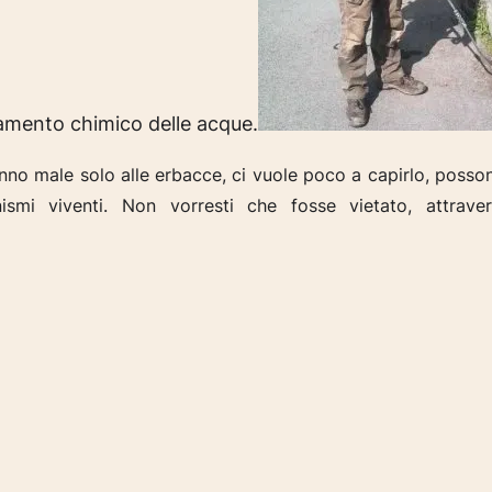
inamento chimico delle acque.
nno male solo alle erbacce, ci vuole poco a capirlo, posson
nismi viventi. Non vorresti
che fosse vietato, attrave