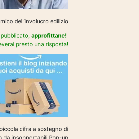
ico dell’involucro edilizio
i pubblicato,
approfittane!
everai presto una risposta!
iccola cifra a sostegno di
o da insopportabili Pop-up