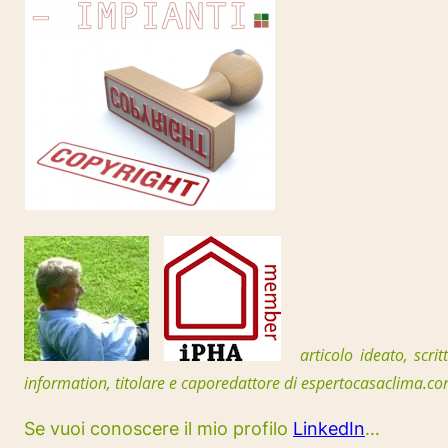
articolo ideato, scrit
information, t
itolare e caporedattore di espertocasaclima.c
Se vuoi conoscere il mio profilo
LinkedIn
…