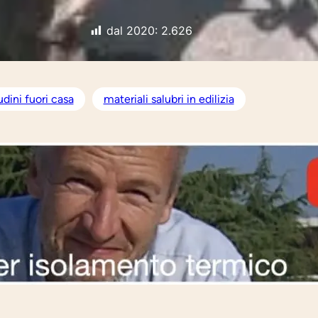
dal 2020:
2.626
udini fuori casa
materiali salubri in edilizia