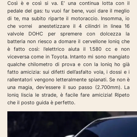
Così è e così si va. E’ una continua lotta con il
pedale del gas: tu vuoi far bene, vuoi dare il meglio
di te, ma subito riparte il motoraccio. Insomma, io
che vorrei anestetizzare il 4 cilindri in linea 16
valvole DOHC per spremere con dolcezza la
batteria non riesco a domare il cervellone Ioniq che
è fatto così: l’elettrico aiuta il 1.580 cc e non
viceversa come in Toyota. Intanto mi sono mangiato
qualche chilometro di prova e con la Ioniq ho già
fatto amicizia: sui difetti dell’asfalto vola, i dossi e i
rallentatori vengono letteralmente spianati. Se non è
una magia, dev’essere il suo passo (2.700mm). La
Ioniq liscia le strade, è facile fare amicizia! Ripeto
che il posto guida è perfetto.