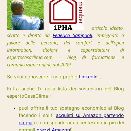
articolo ideato,
scritto e diretto da
Federico Sampaoli
, impegnato a
favore delle persone, del comfort e dell’open
information, t
itolare e caporedattore di
espertocasaclima.com – blog di formazione e
comunicazione online dal 2009.
Se vuoi conoscere il mio profilo
LinkedIn
…
Entra anche Tu nella lista dei
sostenitori
del Blog
espertoCasaClima :
puoi offrire il tuo sostegno economico al Blog
facendo i soliti
acquisti su Amazon partendo
da qui
(e non spenderai un centesimo in più dei
normali
prezzi Amazon
!)