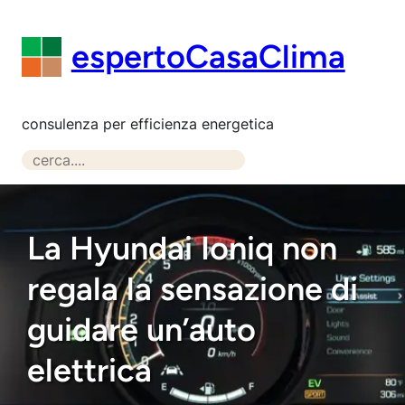
Vai
al
espertoCasaClima
contenuto
consulenza per efficienza energetica
S
e
a
r
La Hyundai Ioniq non
c
h
regala la sensazione di
guidare un’auto
elettrica