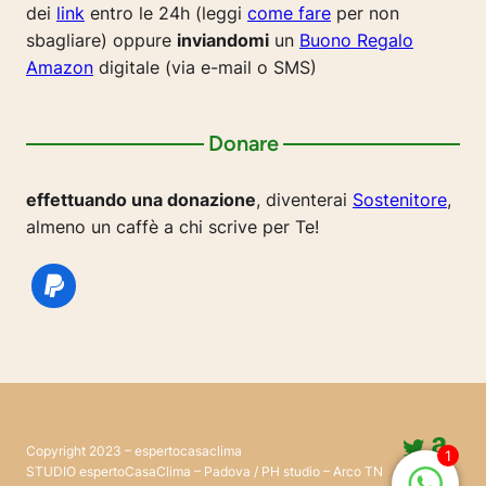
dei
link
entro le 24h (leggi
come fare
per non
sbagliare) oppure
inviandomi
un
Buono Regalo
Amazon
digitale (via e-mail o SMS)
Donare
effettuando una donazione
, diventerai
Sostenitore
,
almeno un caffè a chi scrive per Te!
Twitte
Ama
Copyright 2023 – espertocasaclima
1
Pinter
@esp
STUDIO espertoCasaClima – Padova / PH studio – Arco TN